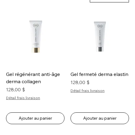
Gel régénérant anti-âge
Gel fermeté derma elastin
derma collagen
Prix
128,00 $
Prix
128,00 $
Détail frais livraison
Détail frais livraison
Ajouter au panier
Ajouter au panier