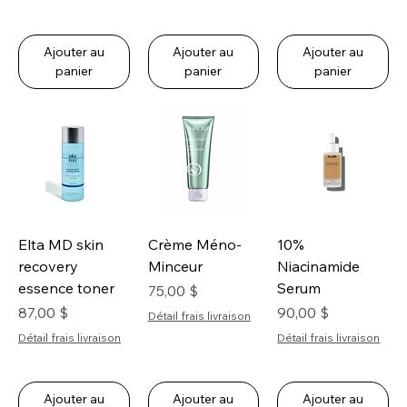
Ajouter au
Ajouter au
Ajouter au
panier
panier
panier
Elta MD skin
Crème Méno-
10%
recovery
Minceur
Niacinamide
essence toner
Serum
Prix
75,00 $
Prix
Prix
87,00 $
90,00 $
Détail frais livraison
Détail frais livraison
Détail frais livraison
Ajouter au
Ajouter au
Ajouter au