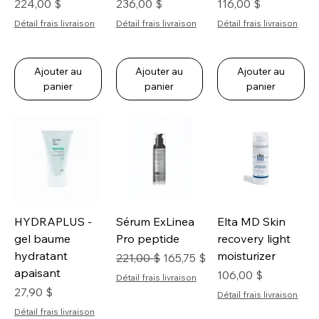
Prix
Prix
Prix
224,00 $
236,00 $
116,00 $
Détail frais livraison
Détail frais livraison
Détail frais livraison
Ajouter au
Ajouter au
Ajouter au
panier
panier
panier
HYDRAPLUS -
Sérum ExLinea
Elta MD Skin
gel baume
Pro peptide
recovery light
hydratant
moisturizer
Prix original
Prix promotionnel
221,00 $
165,75 $
apaisant
Prix
106,00 $
Détail frais livraison
Prix
27,90 $
Détail frais livraison
Détail frais livraison