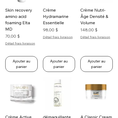
Skin recovery
Crème
Crème Nutri-
amino acid
Hydramarine
Âge Densité &
foaming Elta
Essentielle
Volume
MD
Prix
Prix
98,00 $
148,00 $
Prix
70,00 $
Détail frais livraison
Détail frais livraison
Détail frais livraison
Ajouter au
Ajouter au
Ajouter au
panier
panier
panier
Crème Active
démaquillante
A Classic Cream