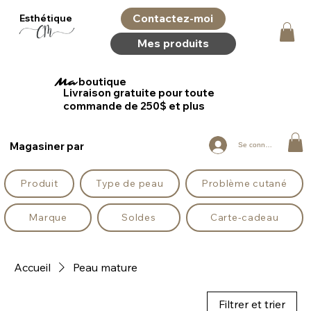
Contactez-moi
Esthétique
Mes produits
boutique
Ma
Livraison gratuite pour toute
commande de 250$ et plus
Magasiner par
Se connecter
Produit
Type de peau
Problème cutané
Marque
Soldes
Carte-cadeau
Accueil
Peau mature
Filtrer et trier