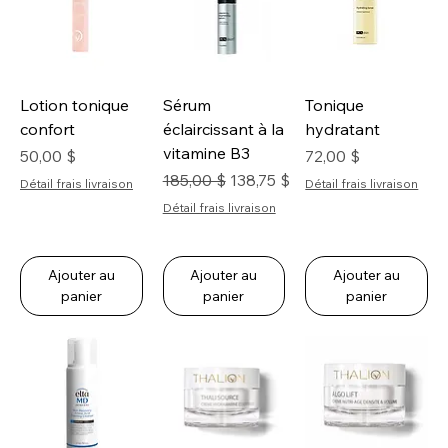
Lotion tonique
Sérum
Tonique
confort
éclaircissant à la
hydratant
vitamine B3
Prix
Prix
50,00 $
72,00 $
Prix original
Prix promotionnel
185,00 $
138,75 $
Détail frais livraison
Détail frais livraison
Détail frais livraison
Ajouter au
Ajouter au
Ajouter au
panier
panier
panier