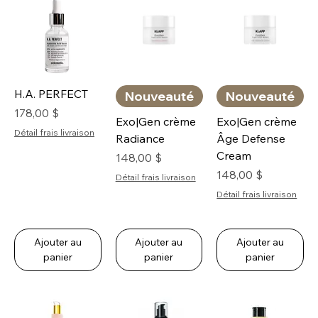
H.A. PERFECT
Nouveauté
Nouveauté
Prix
178,00 $
Exo|Gen crème
Exo|Gen crème
Détail frais livraison
Radiance
Âge Defense
Cream
Prix
148,00 $
Prix
148,00 $
Détail frais livraison
Détail frais livraison
Ajouter au
Ajouter au
Ajouter au
panier
panier
panier