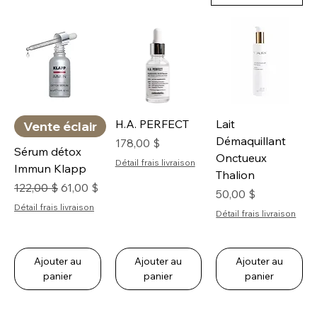
H.A. PERFECT
Lait
Vente éclair
Démaquillant
Prix
178,00 $
Sérum détox
Onctueux
Détail frais livraison
Immun Klapp
Thalion
Prix original
Prix promotionnel
122,00 $
61,00 $
Prix
50,00 $
Détail frais livraison
Détail frais livraison
Ajouter au
Ajouter au
Ajouter au
panier
panier
panier