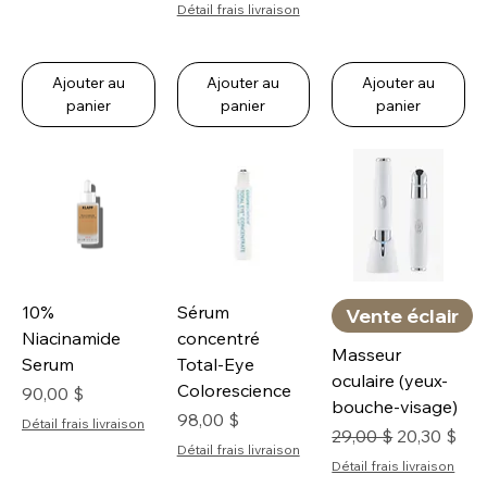
Détail frais livraison
Ajouter au
Ajouter au
Ajouter au
panier
panier
panier
10%
Sérum
Vente éclair
Niacinamide
concentré
Masseur
Serum
Total-Eye
oculaire (yeux-
Colorescience
Prix
90,00 $
bouche-visage)
Prix
98,00 $
Détail frais livraison
Prix original
Prix promo
29,00 $
20,30 $
Détail frais livraison
Détail frais livraison