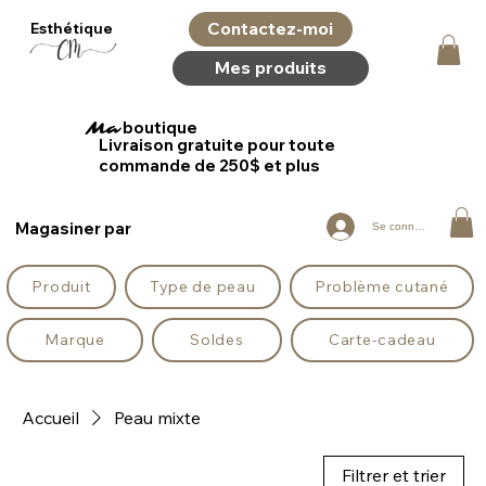
Contactez-moi
Esthétique
Mes produits
boutique
Ma
Livraison gratuite pour toute
commande de 250$ et plus
Magasiner par
Se connecter
Produit
Type de peau
Problème cutané
Marque
Soldes
Carte-cadeau
Accueil
Peau mixte
Filtrer et trier