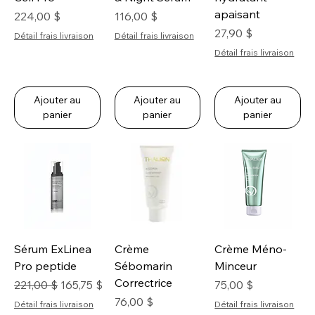
apaisant
Prix
Prix
224,00 $
116,00 $
Prix
27,90 $
Détail frais livraison
Détail frais livraison
Détail frais livraison
Ajouter au
Ajouter au
Ajouter au
panier
panier
panier
Sérum ExLinea
Crème
Crème Méno-
Pro peptide
Sébomarin
Minceur
Correctrice
Prix original
Prix promotionnel
Prix
221,00 $
165,75 $
75,00 $
Prix
76,00 $
Détail frais livraison
Détail frais livraison