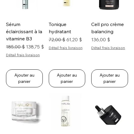
Sérum
Tonique
Cell pro crème
éclaircissant à la
hydratant
balancing
vitamine B3
Prix original
Prix promotionnel
Prix
72,00 $
61,20 $
136,00 $
Prix original
Prix promotionnel
185,00 $
138,75 $
Détail frais livraison
Détail frais livraison
Détail frais livraison
Ajouter au
Ajouter au
Ajouter au
panier
panier
panier