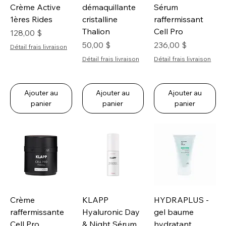
Crème Active
démaquillante
Sérum
1ères Rides
cristalline
raffermissant
Thalion
Cell Pro
Prix
128,00 $
Prix
Prix
50,00 $
236,00 $
Détail frais livraison
Détail frais livraison
Détail frais livraison
Ajouter au
Ajouter au
Ajouter au
panier
panier
panier
Crème
KLAPP
HYDRAPLUS -
raffermissante
Hyaluronic Day
gel baume
Cell Pro
& Night Sérum
hydratant