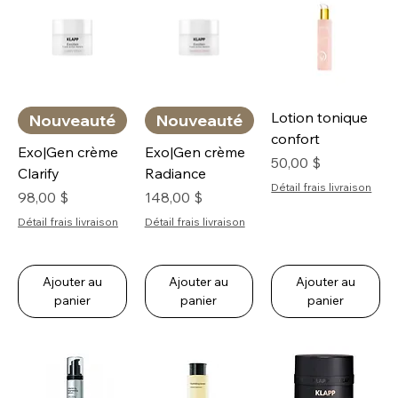
Lotion tonique
Nouveauté
Nouveauté
confort
Exo|Gen crème
Exo|Gen crème
Prix
50,00 $
Clarify
Radiance
Détail frais livraison
Prix
Prix
98,00 $
148,00 $
Détail frais livraison
Détail frais livraison
Ajouter au
Ajouter au
Ajouter au
panier
panier
panier