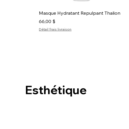
Aperçu rapide
Masque Hydratant Repulpant Thalion
Prix
66,00 $
Détail frais livraison
Nouveauté
Nouveauté
Esthétique