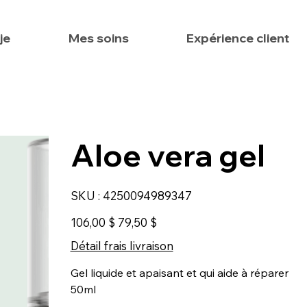
je
Mes soins
Expérience client
Aloe vera gel
SKU
SKU :
4250094989347
4250094989347
Prix
Prix
106,00 $
79,50 $
d’origine
promotionnel
Détail frais livraison
Gel liquide et apaisant et qui aide à réparer
50ml