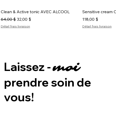
Aperçu rapide
Aper
Clean & Active tonic AVEC ALCOOL
Sensitive cream C
Prix original
Prix promotionnel
Prix
64,00 $
32,00 $
118,00 $
Détail frais livraison
Détail frais livraison
Nouveauté
Nouveauté
Laissez -
moi
prendre soin de
vous!