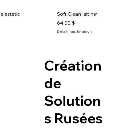
çu rapide
Aperçu rapide
elestetic
Soft Clean lait nettoyant Celestetic
Prix
64,00 $
Détail frais livraison
Vente éclair
Nouveauté
Création
de
Solution
s Rusées