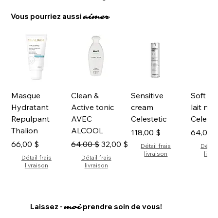
Vous pourriez aussi
aimer
Masque
Clean &
Sensitive
Soft Cl
Hydratant
Active tonic
cream
lait ne
Repulpant
AVEC
Celestetic
Celeste
Thalion
ALCOOL
Prix
Prix
118,00 $
64,00 
Prix
Prix original
Prix promotionnel
66,00 $
64,00 $
32,00 $
Détail frais
Détail
livraison
livra
Détail frais
Détail frais
livraison
livraison
Nouveauté
Nouveauté
Nouveauté
Nouveauté
Vente 
Nouv
Laissez -
prendre soin de vous!
moi