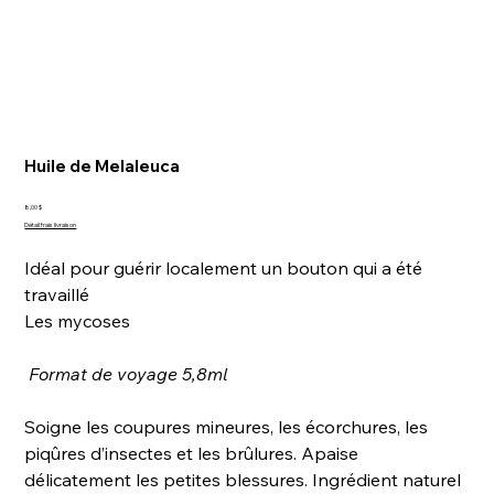
Huile de Melaleuca
Prix
8,00 $
Détail frais livraison
Idéal pour guérir localement un bouton qui a été
travaillé
Les mycoses
Format de voyage 5,8ml
Soigne les coupures mineures, les écorchures, les
piqûres d’insectes et les brûlures. Apaise
délicatement les petites blessures. Ingrédient naturel