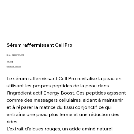
Sérum raffermissant Cell Pro
SKU
SKU :
4250094963705
4250094963705
Prix
236,00 $
Détail frais livraison
Le sérum raffermissant Cell Pro revitalise la peau en
utilisant les propres peptides de la peau dans
l'ingrédient actif Energy Boost. Ces peptides agissent
comme des messagers cellulaires, aidant à maintenir
et à réparer la matrice du tissu conjonctif, ce qui
entraîne une peau plus ferme et une réduction des
rides.
L'extrait d'algues rouges, un acide aminé naturel,