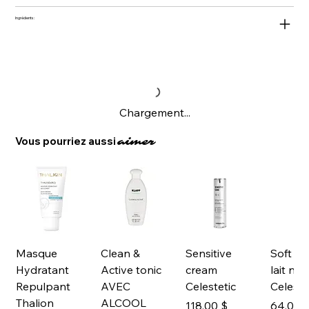
Ingrédients:
Chargement...
Vous pourriez aussi
aimer
Masque
Clean &
Sensitive
Soft Cl
Hydratant
Active tonic
cream
lait ne
Repulpant
AVEC
Celestetic
Celeste
Thalion
ALCOOL
Prix
Prix
118,00 $
64,00 