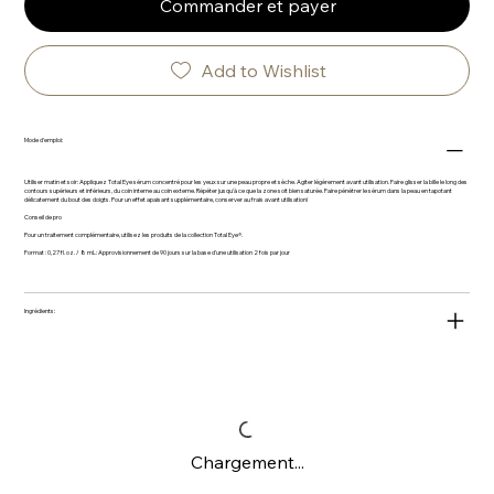
Commander et payer
Add to Wishlist
Mode d'emploi:
Utiliser matin et soir: Appliquez Total Eye sérum concentré pour les yeux sur une peau propre et sèche. Agiter légèrement avant utilisation. Faire glisser la bille le long des
contours supérieurs et inférieurs, du coin interne au coin externe. Répéter jusqu'à ce que la zone soit bien saturée. Faire pénétrer le sérum dans la peau en tapotant
délicatement du bout des doigts. Pour un effet apaisant supplémentaire, conserver au frais avant utilisation!
Conseil de pro
Pour un traitement complémentaire, utilisez les produits de la collection Total Eye®.
Format : 0,27 fl. oz. / 8 mL: Approvisionnement de 90 jours sur la base d'une utilisation 2 fois par jour
Ingrédients:
Chargement...