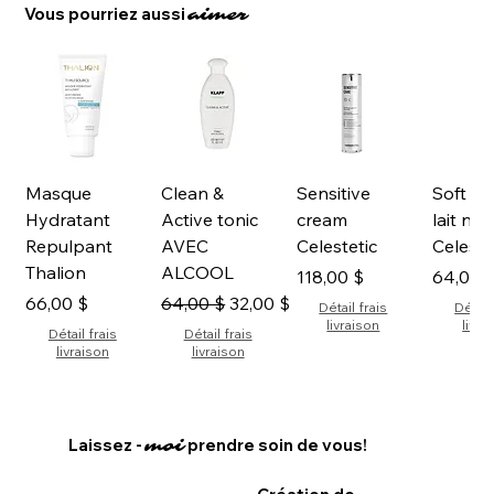
Vous pourriez aussi
aimer
Masque
Clean &
Sensitive
Soft Cl
Hydratant
Active tonic
cream
lait ne
Repulpant
AVEC
Celestetic
Celeste
Thalion
ALCOOL
Prix
Prix
118,00 $
64,00 
Prix
Prix original
Prix promotionnel
66,00 $
64,00 $
32,00 $
Détail frais
Détail
livraison
livra
Détail frais
Détail frais
livraison
livraison
Nouveauté
Nouveauté
Nouveauté
Nouveauté
Vente 
Nouv
Laissez -
prendre soin de vous!
moi