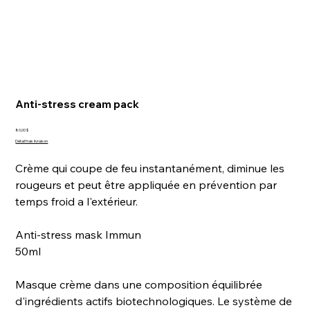
Anti-stress cream pack
Prix
80,00 $
Détail frais livraison
Crème qui coupe de feu instantanément, diminue les
rougeurs et peut être appliquée en prévention par
temps froid a l'extérieur.
Anti-stress mask Immun
50ml
Masque crème dans une composition équilibrée
d'ingrédients actifs biotechnologiques. Le système de