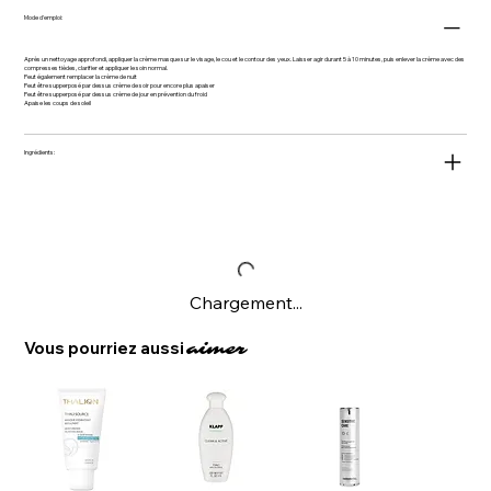
Mode d'emploi:
Après un nettoyage approfondi, appliquer la crème masque sur le visage, le cou et le contour des yeux. Laisser agir durant 5 à 10 minutes, puis enlever la crème avec des
compresses tièdes, clarifier et appliquer le soin normal.
Peut également remplacer la crème de nuit
Peut être supperposé par dessus crème de soir pour encore plus apaiser
Peut être supperposé par dessus crème de jour en prévention du froid
Apaise les coups de soleil
Ingrédients:
Chargement...
Vous pourriez aussi
aimer