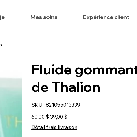
je
Mes soins
Expérience client
n
Fluide gommant 
de Thalion
SKU
SKU :
821055013339
821055013339
Prix
Prix
60,00 $
39,00 $
d’origine
promotionnel
Détail frais livraison