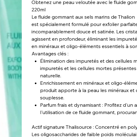
Obtenez une peau veloutée avec le fluide gom
220ml
Le fluide gommant aux sels marins de Thalion
est spécialement formulé pour exfolier parfaite
incomparablement douce et satinée. Les crista
agissent en profondeur, éliminant les impuretés
en minéraux et oligo-éléments essentiels à son
Avantages clés :
Élimination des impuretés et des cellules 
impuretés et les cellules mortes présentes 
naturelle.
Enrichissement en minéraux et oligo-élémen
produit apporte à la peau les minéraux et 
souplesse.
Parfum frais et dynamisant : Profitez d'un
l'utilisation de ce fluide gommant, procura
Actif signature Thalisource : Concentré en pol
Les oligosaccharides de faible poids molécula