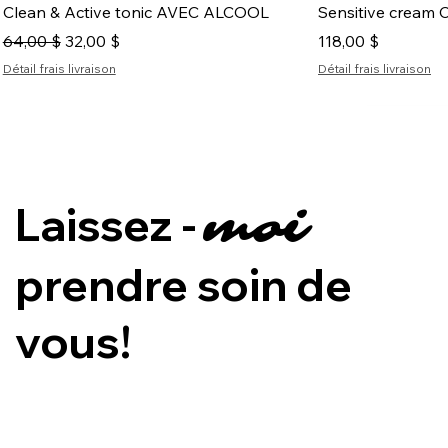
Aperçu rapide
Aper
Clean & Active tonic AVEC ALCOOL
Sensitive cream C
Prix original
Prix promotionnel
Prix
64,00 $
32,00 $
118,00 $
Détail frais livraison
Détail frais livraison
Nouveauté
Nouveauté
Laissez -
moi
prendre soin de
vous!
Aperçu rapide
Aperçu rapide
Aperçu rapide
Aper
Aper
Aper
Enviroscreen® Protection Bouclier pour
Combo CILS
Exo|Gen crème Sooting Shields
Sensitive Perfect
Lait Démaquillan
Exo|Gen crème Â